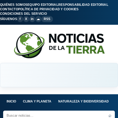
QUIÉNES SOMOS
EQUIPO EDITORIAL
RESPONSABILIDAD EDITORIAL
CONTACTO
POLÍTICA DE PRIVACIDAD Y COOKIES
CONDICIONES DEL SERVICIO
SÍGUENOS
f
X
in
☁
RSS
INICIO
CLIMA Y PLANETA
NATURALEZA Y BIODIVERSIDAD
C
⌕