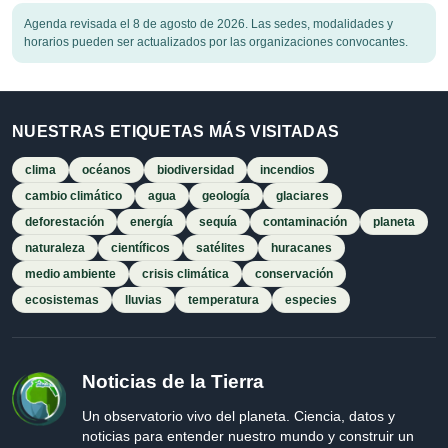
Agenda revisada el 8 de agosto de 2026. Las sedes, modalidades y
horarios pueden ser actualizados por las organizaciones convocantes.
NUESTRAS ETIQUETAS MÁS VISITADAS
clima
océanos
biodiversidad
incendios
cambio climático
agua
geología
glaciares
deforestación
energía
sequía
contaminación
planeta
naturaleza
científicos
satélites
huracanes
medio ambiente
crisis climática
conservación
ecosistemas
lluvias
temperatura
especies
Noticias de la Tierra
Un observatorio vivo del planeta. Ciencia, datos y
noticias para entender nuestro mundo y construir un