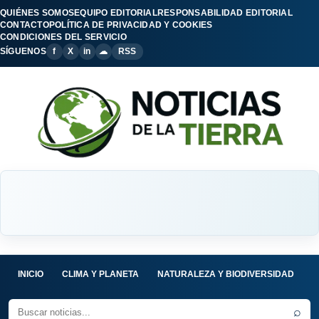
QUIÉNES SOMOS
EQUIPO EDITORIAL
RESPONSABILIDAD EDITORIAL
CONTACTO
POLÍTICA DE PRIVACIDAD Y COOKIES
CONDICIONES DEL SERVICIO
SÍGUENOS
f
X
in
☁
RSS
INICIO
CLIMA Y PLANETA
NATURALEZA Y BIODIVERSIDAD
C
⌕