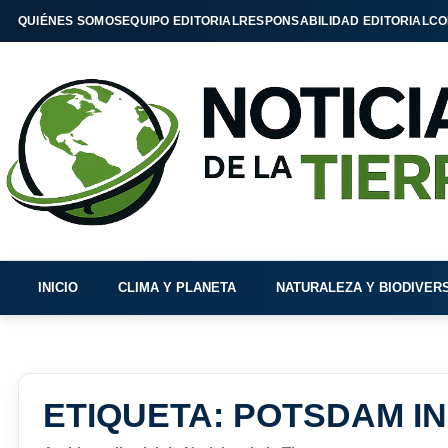
QUIÉNES SOMOS
EQUIPO EDITORIAL
RESPONSABILIDAD EDITORIAL
CO
INICIO
CLIMA Y PLANETA
NATURALEZA Y BIODIVER
ETIQUETA:
POTSDAM IN