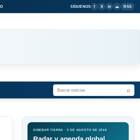
IO
SÍGUENOS
f
X
in
☁
RSS
⌕
SIDEBAR TIERRA · 5 DE AGOSTO DE 2026
Radar y agenda global