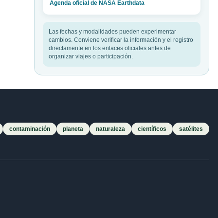
Agenda oficial de NASA Earthdata
Las fechas y modalidades pueden experimentar
cambios. Conviene verificar la información y el registro
directamente en los enlaces oficiales antes de
organizar viajes o participación.
contaminación
planeta
naturaleza
científicos
satélites