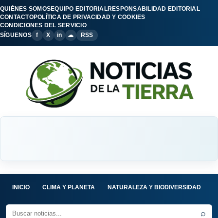
QUIÉNES SOMOS
EQUIPO EDITORIAL
RESPONSABILIDAD EDITORIAL
CONTACTO
POLÍTICA DE PRIVACIDAD Y COOKIES
CONDICIONES DEL SERVICIO
SÍGUENOS
f
X
in
☁
RSS
INICIO
CLIMA Y PLANETA
NATURALEZA Y BIODIVERSIDAD
C
⌕