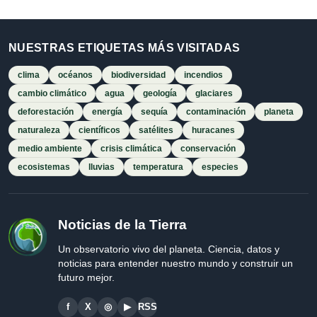
NUESTRAS ETIQUETAS MÁS VISITADAS
clima
océanos
biodiversidad
incendios
cambio climático
agua
geología
glaciares
deforestación
energía
sequía
contaminación
planeta
naturaleza
científicos
satélites
huracanes
medio ambiente
crisis climática
conservación
ecosistemas
lluvias
temperatura
especies
Noticias de la Tierra
Un observatorio vivo del planeta. Ciencia, datos y
noticias para entender nuestro mundo y construir un
futuro mejor.
f
X
◎
▶
RSS