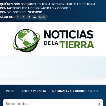
QUIÉNES SOMOS
EQUIPO EDITORIAL
RESPONSABILIDAD EDITORIAL
CONTACTO
POLÍTICA DE PRIVACIDAD Y COOKIES
CONDICIONES DEL SERVICIO
SÍGUENOS
f
X
in
☁
RSS
INICIO
CLIMA Y PLANETA
NATURALEZA Y BIODIVERSIDAD
C
⌕