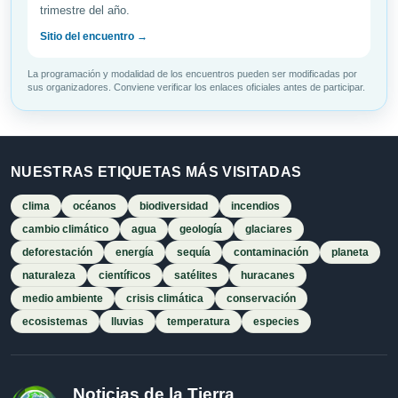
trimestre del año.
Sitio del encuentro →
La programación y modalidad de los encuentros pueden ser modificadas por
sus organizadores. Conviene verificar los enlaces oficiales antes de participar.
NUESTRAS ETIQUETAS MÁS VISITADAS
clima
océanos
biodiversidad
incendios
cambio climático
agua
geología
glaciares
deforestación
energía
sequía
contaminación
planeta
naturaleza
científicos
satélites
huracanes
medio ambiente
crisis climática
conservación
ecosistemas
lluvias
temperatura
especies
Noticias de la Tierra