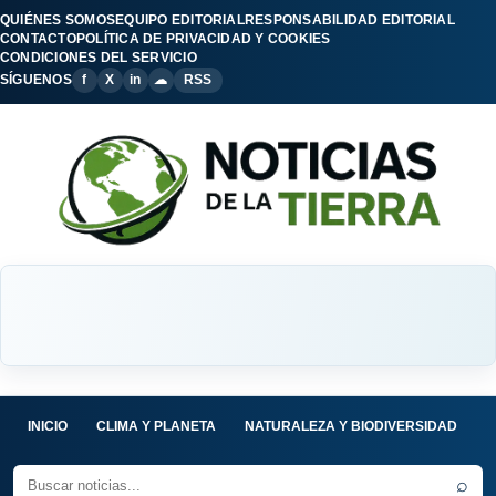
QUIÉNES SOMOS
EQUIPO EDITORIAL
RESPONSABILIDAD EDITORIAL
CONTACTO
POLÍTICA DE PRIVACIDAD Y COOKIES
CONDICIONES DEL SERVICIO
SÍGUENOS
f
X
in
☁
RSS
INICIO
CLIMA Y PLANETA
NATURALEZA Y BIODIVERSIDAD
C
⌕