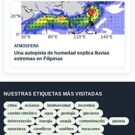
ATMÓSFERA
Una autopista de humedad explica lluvias
extremas en Filipinas
NUESTRAS ETIQUETAS MÁS VISITADAS
clima
océanos
biodiversidad
incendios
cambio climático
agua
geología
glaciares
deforestación
energía
sequía
contaminación
planeta
naturaleza
científicos
satélites
huracanes