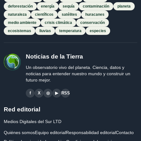
deforestación
energía
sequía
contaminación
planeta
naturaleza
científicos
satélites
huracanes
medio ambiente
crisis climática
conservación
ecosistemas
lluvias
temperatura
especies
Noticias de la Tierra
Un observatorio vivo del planeta. Ciencia, datos y
noticias para entender nuestro mundo y construir un
futuro mejor.
f
X
◎
▶
RSS
Red editorial
Medios Digitales del Sur LTD
Quiénes somos
Equipo editorial
Responsabilidad editorial
Contacto