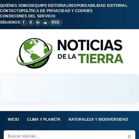
QUIÉNES SOMOS
EQUIPO EDITORIAL
RESPONSABILIDAD EDITORIAL
CONTACTO
POLÍTICA DE PRIVACIDAD Y COOKIES
CONDICIONES DEL SERVICIO
SÍGUENOS
f
X
in
☁
RSS
INICIO
CLIMA Y PLANETA
NATURALEZA Y BIODIVERSIDAD
C
⌕