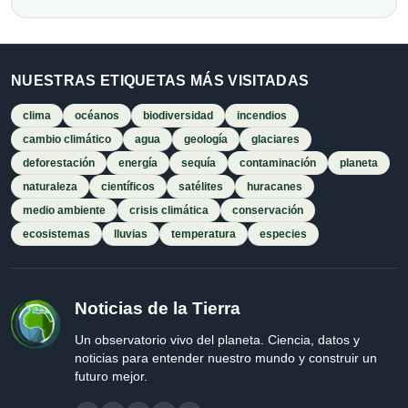
NUESTRAS ETIQUETAS MÁS VISITADAS
clima
océanos
biodiversidad
incendios
cambio climático
agua
geología
glaciares
deforestación
energía
sequía
contaminación
planeta
naturaleza
científicos
satélites
huracanes
medio ambiente
crisis climática
conservación
ecosistemas
lluvias
temperatura
especies
Noticias de la Tierra
Un observatorio vivo del planeta. Ciencia, datos y
noticias para entender nuestro mundo y construir un
futuro mejor.