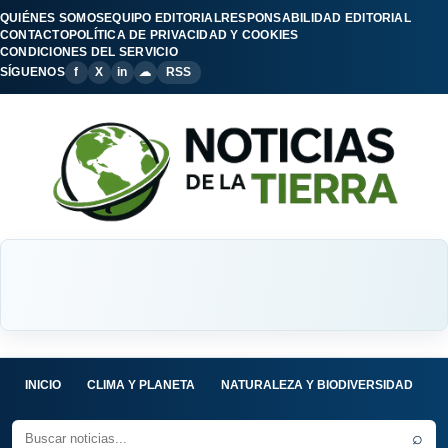
QUIÉNES SOMOS
EQUIPO EDITORIAL
RESPONSABILIDAD EDITORIAL
CONTACTO
POLÍTICA DE PRIVACIDAD Y COOKIES
CONDICIONES DEL SERVICIO
SÍGUENOS
f
X
in
☁
RSS
INICIO
CLIMA Y PLANETA
NATURALEZA Y BIODIVERSIDAD
C
⌕