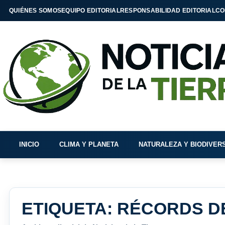
QUIÉNES SOMOS
EQUIPO EDITORIAL
RESPONSABILIDAD EDITORIAL
CO
INICIO
CLIMA Y PLANETA
NATURALEZA Y BIODIVER
ETIQUETA:
RÉCORDS D