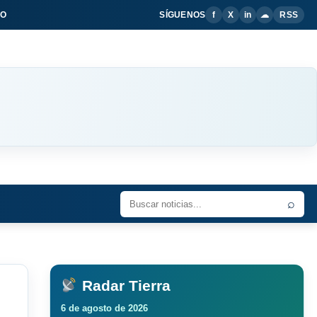
IO
SÍGUENOS
f
X
in
☁
RSS
⌕
Radar Tierra
6 de agosto de 2026