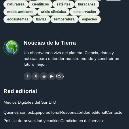
naturaleza
científicos
satélites
huracanes
medio ambiente
crisis climática
conservación
ecosistemas
lluvias
temperatura
especies
Noticias de la Tierra
Un observatorio vivo del planeta. Ciencia, datos y
noticias para entender nuestro mundo y construir un
futuro mejor.
f
X
◎
▶
RSS
Red editorial
Medios Digitales del Sur LTD
Quiénes somos
Equipo editorial
Responsabilidad editorial
Contacto
Política de privacidad y cookies
Condiciones del servicio