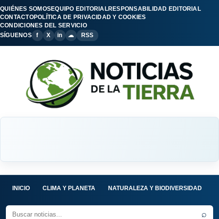
QUIÉNES SOMOS
EQUIPO EDITORIAL
RESPONSABILIDAD EDITORIAL
CONTACTO
POLÍTICA DE PRIVACIDAD Y COOKIES
CONDICIONES DEL SERVICIO
SÍGUENOS
f
X
in
☁
RSS
INICIO
CLIMA Y PLANETA
NATURALEZA Y BIODIVERSIDAD
C
⌕