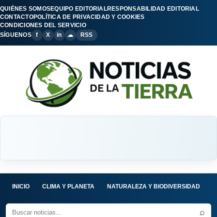
QUIÉNES SOMOS
EQUIPO EDITORIAL
RESPONSABILIDAD EDITORIAL
CONTACTO
POLÍTICA DE PRIVACIDAD Y COOKIES
CONDICIONES DEL SERVICIO
SÍGUENOS
f
X
in
☁
RSS
INICIO
CLIMA Y PLANETA
NATURALEZA Y BIODIVERSIDAD
C
⌕