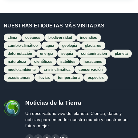
NUESTRAS ETIQUETAS MÁS VISITADAS
clima
océanos
biodiversidad
incendios
cambio climático
agua
geología
glaciares
deforestación
energía
sequía
contaminación
planeta
naturaleza
científicos
satélites
huracanes
medio ambiente
crisis climática
conservación
ecosistemas
lluvias
temperatura
especies
Noticias de la Tierra
Un observatorio vivo del planeta. Ciencia, datos y
noticias para entender nuestro mundo y construir un
futuro mejor.