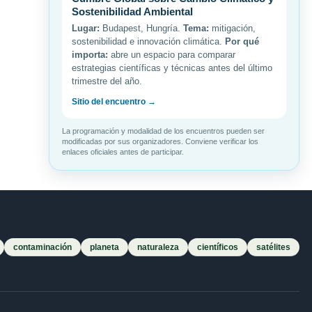
Sostenibilidad Ambiental
Lugar:
Budapest, Hungría.
Tema:
mitigación,
sostenibilidad e innovación climática.
Por qué
importa:
abre un espacio para comparar
estrategias científicas y técnicas antes del último
trimestre del año.
Sitio del encuentro →
La programación y modalidad de los encuentros pueden ser
modificadas por sus organizadores. Conviene verificar los
enlaces oficiales antes de participar.
contaminación
planeta
naturaleza
científicos
satélites