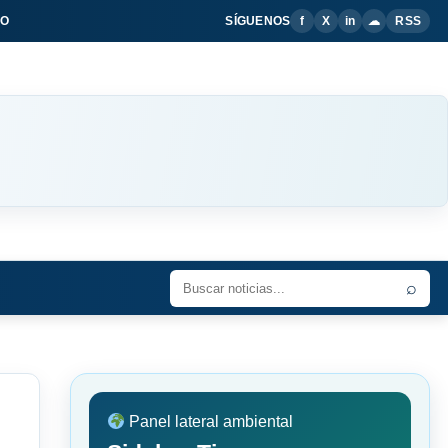
IO
SÍGUENOS
f
X
in
☁
RSS
⌕
Panel lateral ambiental