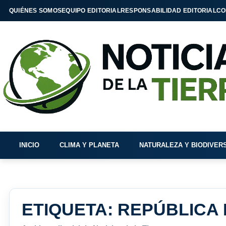
QUIÉNES SOMOS
EQUIPO EDITORIAL
RESPONSABILIDAD EDITORIAL
CO
INICIO
CLIMA Y PLANETA
NATURALEZA Y BIODIVER
ETIQUETA:
REPÚBLICA