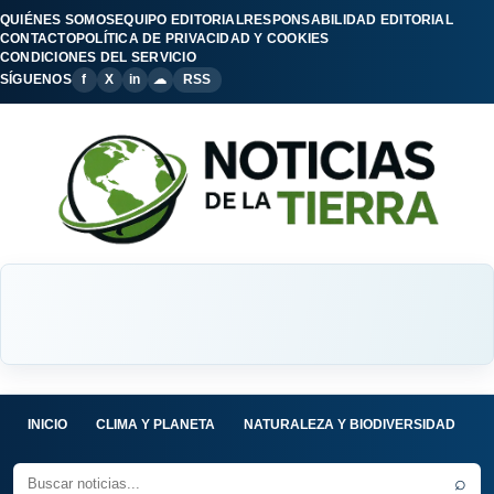
QUIÉNES SOMOS
EQUIPO EDITORIAL
RESPONSABILIDAD EDITORIAL
CONTACTO
POLÍTICA DE PRIVACIDAD Y COOKIES
CONDICIONES DEL SERVICIO
SÍGUENOS
f
X
in
☁
RSS
INICIO
CLIMA Y PLANETA
NATURALEZA Y BIODIVERSIDAD
C
⌕