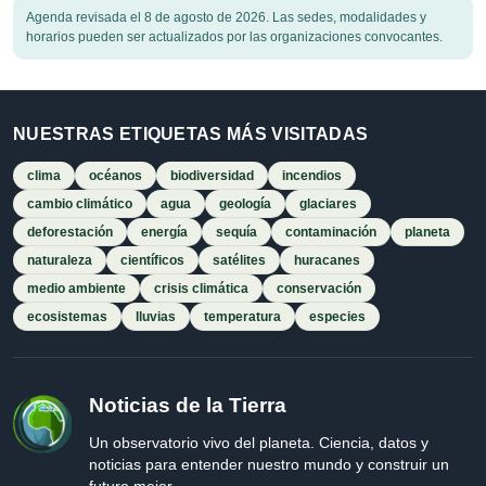
Agenda revisada el 8 de agosto de 2026. Las sedes, modalidades y
horarios pueden ser actualizados por las organizaciones convocantes.
NUESTRAS ETIQUETAS MÁS VISITADAS
clima
océanos
biodiversidad
incendios
cambio climático
agua
geología
glaciares
deforestación
energía
sequía
contaminación
planeta
naturaleza
científicos
satélites
huracanes
medio ambiente
crisis climática
conservación
ecosistemas
lluvias
temperatura
especies
Noticias de la Tierra
Un observatorio vivo del planeta. Ciencia, datos y
noticias para entender nuestro mundo y construir un