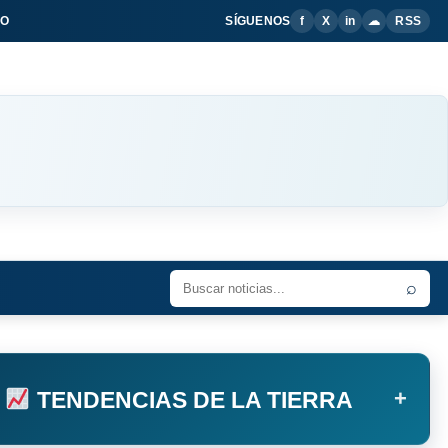
IO
SÍGUENOS
f
X
in
☁
RSS
⌕
+
TENDENCIAS DE LA TIERRA