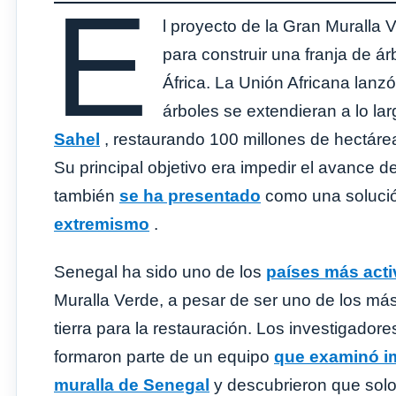
E
l proyecto de la Gran Muralla
para construir una franja de á
África. La Unión Africana lanz
árboles se extendieran a lo la
Sahel
, restaurando 100 millones de hectárea
Su principal objetivo era impedir el avance d
también
se ha presentado
como una solución
extremismo
.
Senegal ha sido uno de los
países más act
Muralla Verde, a pesar de ser uno de los m
tierra para la restauración. Los investigador
formaron parte de un equipo
que examinó im
muralla de Senegal
y descubrieron que solo