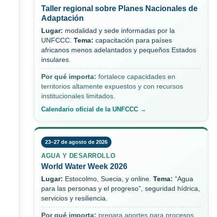
Taller regional sobre Planes Nacionales de
Adaptación
Lugar:
modalidad y sede informadas por la
UNFCCC.
Tema:
capacitación para países
africanos menos adelantados y pequeños Estados
insulares.
Por qué importa:
fortalece capacidades en
territorios altamente expuestos y con recursos
institucionales limitados.
Calendario oficial de la UNFCCC →
23–27 de agosto de 2026
AGUA Y DESARROLLO
World Water Week 2026
Lugar:
Estocolmo, Suecia, y online.
Tema:
“Agua
para las personas y el progreso”, seguridad hídrica,
servicios y resiliencia.
Por qué importa:
prepara aportes para procesos