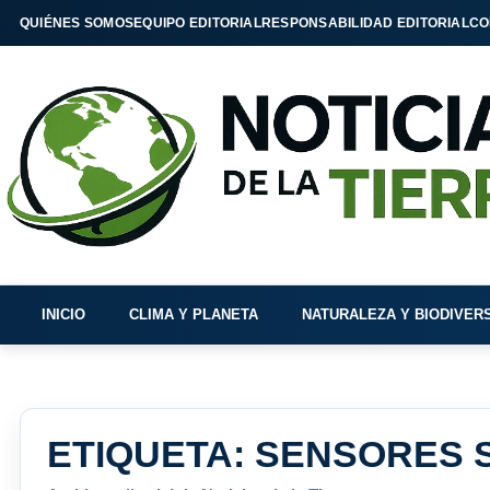
QUIÉNES SOMOS
EQUIPO EDITORIAL
RESPONSABILIDAD EDITORIAL
CO
INICIO
CLIMA Y PLANETA
NATURALEZA Y BIODIVER
ETIQUETA:
SENSORES 