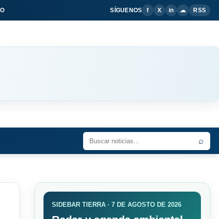
IO
SÍGUENOS
f
X
in
☁
RSS
⌕
SIDEBAR TIERRA · 7 DE AGOSTO DE 2026