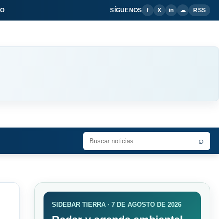
IO
SÍGUENOS
f
X
in
☁
RSS
⌕
SIDEBAR TIERRA · 7 DE AGOSTO DE 2026