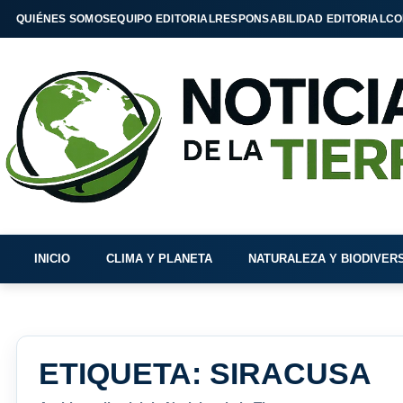
QUIÉNES SOMOS
EQUIPO EDITORIAL
RESPONSABILIDAD EDITORIAL
CO
INICIO
CLIMA Y PLANETA
NATURALEZA Y BIODIVER
ETIQUETA:
SIRACUSA