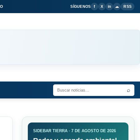
IO
SÍGUENOS
f
X
in
☁
RSS
⌕
SIDEBAR TIERRA · 7 DE AGOSTO DE 2026