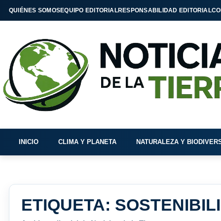
QUIÉNES SOMOS
EQUIPO EDITORIAL
RESPONSABILIDAD EDITORIAL
CO
INICIO
CLIMA Y PLANETA
NATURALEZA Y BIODIVER
ETIQUETA:
SOSTENIBIL