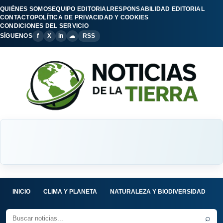
QUIÉNES SOMOS
EQUIPO EDITORIAL
RESPONSABILIDAD EDITORIAL
CONTACTO
POLÍTICA DE PRIVACIDAD Y COOKIES
CONDICIONES DEL SERVICIO
SÍGUENOS
f
X
in
☁
RSS
INICIO
CLIMA Y PLANETA
NATURALEZA Y BIODIVERSIDAD
C
⌕