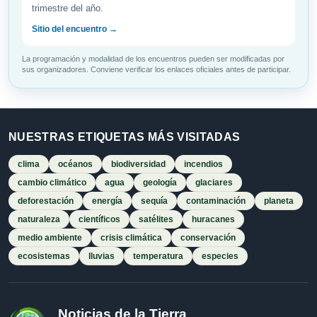
trimestre del año.
Sitio del encuentro →
La programación y modalidad de los encuentros pueden ser modificadas por
sus organizadores. Conviene verificar los enlaces oficiales antes de participar.
NUESTRAS ETIQUETAS MÁS VISITADAS
clima
océanos
biodiversidad
incendios
cambio climático
agua
geología
glaciares
deforestación
energía
sequía
contaminación
planeta
naturaleza
científicos
satélites
huracanes
medio ambiente
crisis climática
conservación
ecosistemas
lluvias
temperatura
especies
Noticias de la Tierra