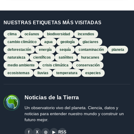
NUESTRAS ETIQUETAS MÁS VISITADAS
clima
océanos
biodiversidad
incendios
cambio climático
agua
geología
glaciares
deforestación
energía
sequía
contaminación
planeta
naturaleza
científicos
satélites
huracanes
medio ambiente
crisis climática
conservación
ecosistemas
lluvias
temperatura
especies
Noticias de la Tierra
Un observatorio vivo del planeta. Ciencia, datos y
noticias para entender nuestro mundo y construir un
futuro mejor.
f
X
◎
▶
RSS