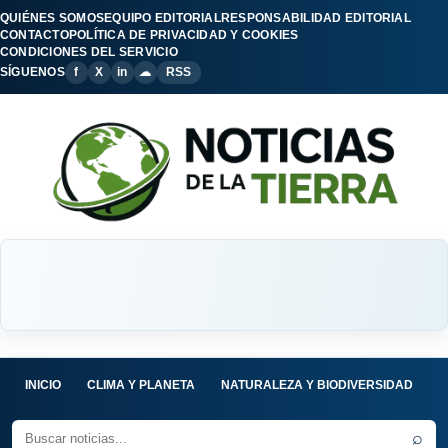
QUIÉNES SOMOS
EQUIPO EDITORIAL
RESPONSABILIDAD EDITORIAL
CONTACTO
POLÍTICA DE PRIVACIDAD Y COOKIES
CONDICIONES DEL SERVICIO
SÍGUENOS
f
X
in
☁
RSS
INICIO
CLIMA Y PLANETA
NATURALEZA Y BIODIVERSIDAD
C
⌕