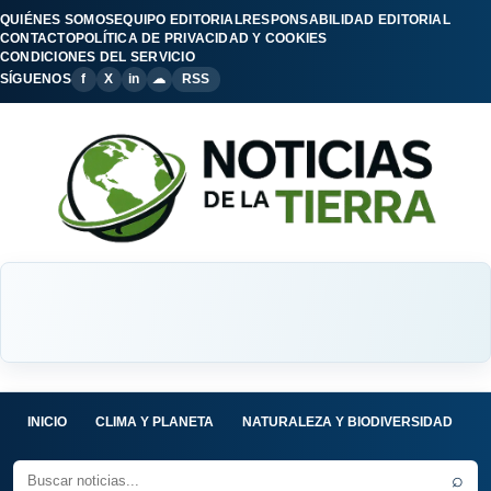
QUIÉNES SOMOS
EQUIPO EDITORIAL
RESPONSABILIDAD EDITORIAL
CONTACTO
POLÍTICA DE PRIVACIDAD Y COOKIES
CONDICIONES DEL SERVICIO
SÍGUENOS
f
X
in
☁
RSS
INICIO
CLIMA Y PLANETA
NATURALEZA Y BIODIVERSIDAD
C
⌕