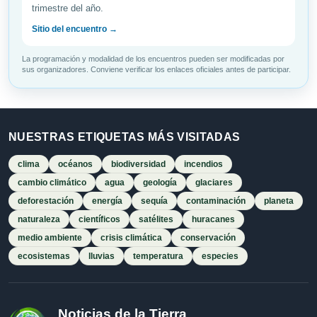
trimestre del año.
Sitio del encuentro →
La programación y modalidad de los encuentros pueden ser modificadas por
sus organizadores. Conviene verificar los enlaces oficiales antes de participar.
NUESTRAS ETIQUETAS MÁS VISITADAS
clima
océanos
biodiversidad
incendios
cambio climático
agua
geología
glaciares
deforestación
energía
sequía
contaminación
planeta
naturaleza
científicos
satélites
huracanes
medio ambiente
crisis climática
conservación
ecosistemas
lluvias
temperatura
especies
Noticias de la Tierra