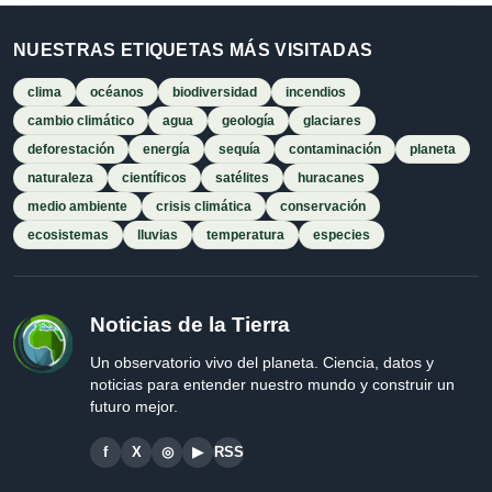
NUESTRAS ETIQUETAS MÁS VISITADAS
clima
océanos
biodiversidad
incendios
cambio climático
agua
geología
glaciares
deforestación
energía
sequía
contaminación
planeta
naturaleza
científicos
satélites
huracanes
medio ambiente
crisis climática
conservación
ecosistemas
lluvias
temperatura
especies
Noticias de la Tierra
Un observatorio vivo del planeta. Ciencia, datos y
noticias para entender nuestro mundo y construir un
futuro mejor.
f
X
◎
▶
RSS