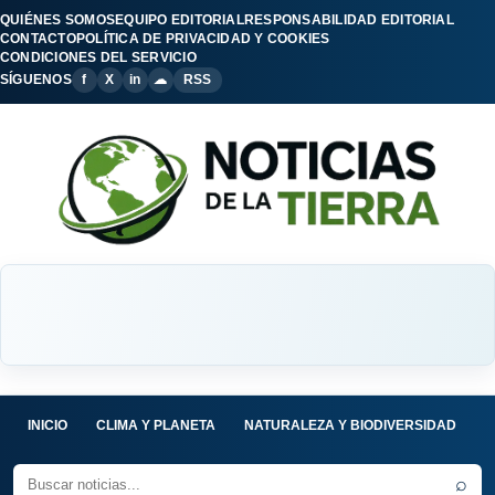
QUIÉNES SOMOS
EQUIPO EDITORIAL
RESPONSABILIDAD EDITORIAL
CONTACTO
POLÍTICA DE PRIVACIDAD Y COOKIES
CONDICIONES DEL SERVICIO
SÍGUENOS
f
X
in
☁
RSS
INICIO
CLIMA Y PLANETA
NATURALEZA Y BIODIVERSIDAD
C
⌕