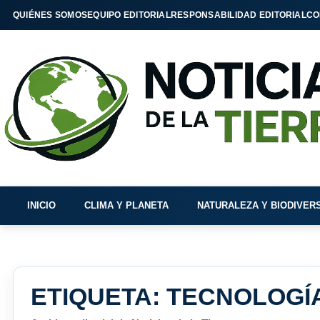
QUIÉNES SOMOS
EQUIPO EDITORIAL
RESPONSABILIDAD EDITORIAL
CO
INICIO
CLIMA Y PLANETA
NATURALEZA Y BIODIVER
ETIQUETA:
TECNOLOGÍA