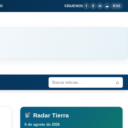
IO
SÍGUENOS
f
X
in
☁
RSS
⌕
Radar Tierra
6 de agosto de 2026