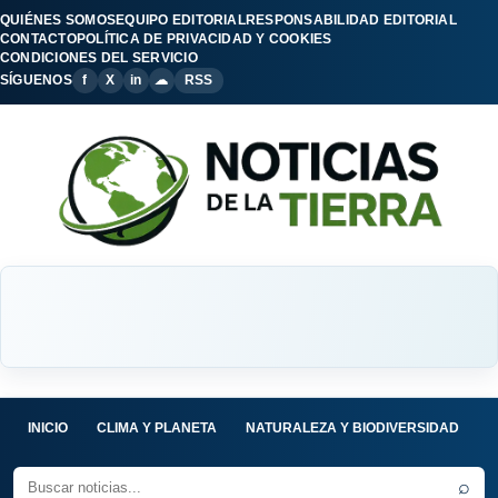
QUIÉNES SOMOS
EQUIPO EDITORIAL
RESPONSABILIDAD EDITORIAL
CONTACTO
POLÍTICA DE PRIVACIDAD Y COOKIES
CONDICIONES DEL SERVICIO
SÍGUENOS
f
X
in
☁
RSS
INICIO
CLIMA Y PLANETA
NATURALEZA Y BIODIVERSIDAD
C
⌕