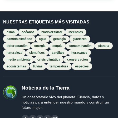
NUESTRAS ETIQUETAS MÁS VISITADAS
clima
océanos
biodiversidad
incendios
cambio climático
agua
geología
glaciares
deforestación
energía
sequía
contaminación
planeta
naturaleza
científicos
satélites
huracanes
medio ambiente
crisis climática
conservación
ecosistemas
lluvias
temperatura
especies
Noticias de la Tierra
Un observatorio vivo del planeta. Ciencia, datos y
noticias para entender nuestro mundo y construir un
futuro mejor.