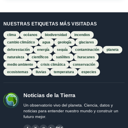
NUESTRAS ETIQUETAS MÁS VISITADAS
clima
océanos
biodiversidad
incendios
cambio climático
agua
geología
glaciares
deforestación
energía
sequía
contaminación
planeta
naturaleza
científicos
satélites
huracanes
medio ambiente
crisis climática
conservación
ecosistemas
lluvias
temperatura
especies
Noticias de la Tierra
Un observatorio vivo del planeta. Ciencia, datos y
noticias para entender nuestro mundo y construir un
futuro mejor.