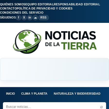
QUIÉNES SOMOS
EQUIPO EDITORIAL
RESPONSABILIDAD EDITORIAL
CONTACTO
POLÍTICA DE PRIVACIDAD Y COOKIES
CONDICIONES DEL SERVICIO
SÍGUENOS
f
X
in
☁
RSS
INICIO
CLIMA Y PLANETA
NATURALEZA Y BIODIVERSIDAD
C
⌕