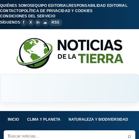
QUIÉNES SOMOS
EQUIPO EDITORIAL
RESPONSABILIDAD EDITORIAL
CONTACTO
POLÍTICA DE PRIVACIDAD Y COOKIES
CONDICIONES DEL SERVICIO
SÍGUENOS
f
X
in
☁
RSS
INICIO
CLIMA Y PLANETA
NATURALEZA Y BIODIVERSIDAD
C
⌕