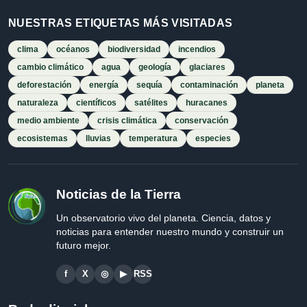
NUESTRAS ETIQUETAS MÁS VISITADAS
clima
océanos
biodiversidad
incendios
cambio climático
agua
geología
glaciares
deforestación
energía
sequía
contaminación
planeta
naturaleza
científicos
satélites
huracanes
medio ambiente
crisis climática
conservación
ecosistemas
lluvias
temperatura
especies
Noticias de la Tierra
Un observatorio vivo del planeta. Ciencia, datos y
noticias para entender nuestro mundo y construir un
futuro mejor.
f
X
◎
▶
RSS