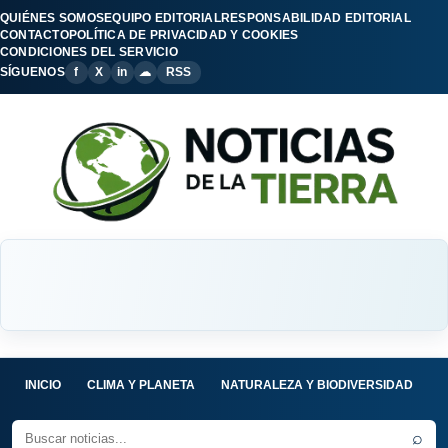
QUIÉNES SOMOS
EQUIPO EDITORIAL
RESPONSABILIDAD EDITORIAL
CONTACTO
POLÍTICA DE PRIVACIDAD Y COOKIES
CONDICIONES DEL SERVICIO
SÍGUENOS
f
X
in
☁
RSS
INICIO
CLIMA Y PLANETA
NATURALEZA Y BIODIVERSIDAD
C
⌕