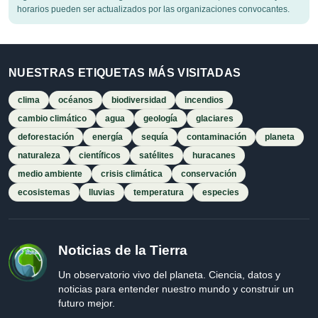
horarios pueden ser actualizados por las organizaciones convocantes.
NUESTRAS ETIQUETAS MÁS VISITADAS
clima
océanos
biodiversidad
incendios
cambio climático
agua
geología
glaciares
deforestación
energía
sequía
contaminación
planeta
naturaleza
científicos
satélites
huracanes
medio ambiente
crisis climática
conservación
ecosistemas
lluvias
temperatura
especies
Noticias de la Tierra
Un observatorio vivo del planeta. Ciencia, datos y
noticias para entender nuestro mundo y construir un
futuro mejor.