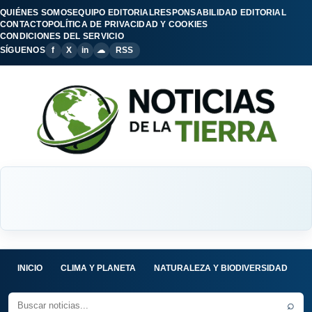
QUIÉNES SOMOS
EQUIPO EDITORIAL
RESPONSABILIDAD EDITORIAL
CONTACTO
POLÍTICA DE PRIVACIDAD Y COOKIES
CONDICIONES DEL SERVICIO
SÍGUENOS
f
X
in
☁
RSS
INICIO
CLIMA Y PLANETA
NATURALEZA Y BIODIVERSIDAD
C
⌕