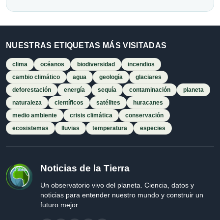
NUESTRAS ETIQUETAS MÁS VISITADAS
clima
océanos
biodiversidad
incendios
cambio climático
agua
geología
glaciares
deforestación
energía
sequía
contaminación
planeta
naturaleza
científicos
satélites
huracanes
medio ambiente
crisis climática
conservación
ecosistemas
lluvias
temperatura
especies
Noticias de la Tierra
Un observatorio vivo del planeta. Ciencia, datos y
noticias para entender nuestro mundo y construir un
futuro mejor.