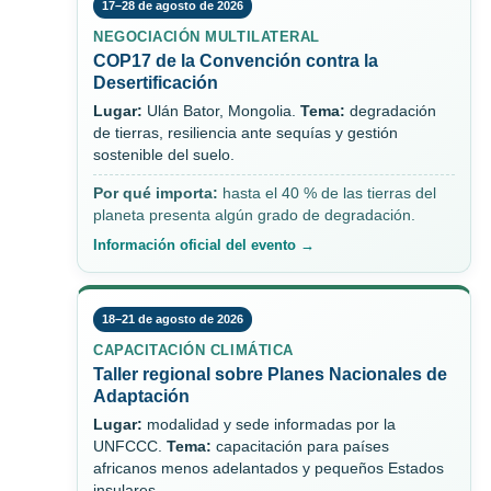
17–28 de agosto de 2026
NEGOCIACIÓN MULTILATERAL
COP17 de la Convención contra la
Desertificación
Lugar:
Ulán Bator, Mongolia.
Tema:
degradación
de tierras, resiliencia ante sequías y gestión
sostenible del suelo.
Por qué importa:
hasta el 40 % de las tierras del
planeta presenta algún grado de degradación.
Información oficial del evento →
18–21 de agosto de 2026
CAPACITACIÓN CLIMÁTICA
Taller regional sobre Planes Nacionales de
Adaptación
Lugar:
modalidad y sede informadas por la
UNFCCC.
Tema:
capacitación para países
africanos menos adelantados y pequeños Estados
insulares.