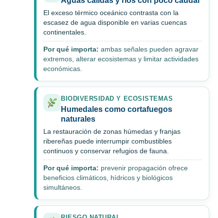
Aguas cálidas y ríos con poco caudal
El exceso térmico oceánico contrasta con la
escasez de agua disponible en varias cuencas
continentales.
Por qué importa:
ambas señales pueden agravar
extremos, alterar ecosistemas y limitar actividades
económicas.
BIODIVERSIDAD Y ECOSISTEMAS
Humedales como cortafuegos
naturales
La restauración de zonas húmedas y franjas
ribereñas puede interrumpir combustibles
continuos y conservar refugios de fauna.
Por qué importa:
prevenir propagación ofrece
beneficios climáticos, hídricos y biológicos
simultáneos.
RIESGO NATURAL