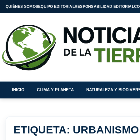
QUIÉNES SOMOS
EQUIPO EDITORIAL
RESPONSABILIDAD EDITORIAL
CO
INICIO
CLIMA Y PLANETA
NATURALEZA Y BIODIVER
ETIQUETA:
URBANISMO