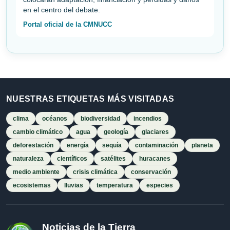
en el centro del debate.
Portal oficial de la CMNUCC
NUESTRAS ETIQUETAS MÁS VISITADAS
clima
océanos
biodiversidad
incendios
cambio climático
agua
geología
glaciares
deforestación
energía
sequía
contaminación
planeta
naturaleza
científicos
satélites
huracanes
medio ambiente
crisis climática
conservación
ecosistemas
lluvias
temperatura
especies
Noticias de la Tierra