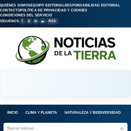
QUIÉNES SOMOS
EQUIPO EDITORIAL
RESPONSABILIDAD EDITORIAL
CONTACTO
POLÍTICA DE PRIVACIDAD Y COOKIES
CONDICIONES DEL SERVICIO
SÍGUENOS
f
X
in
☁
RSS
INICIO
CLIMA Y PLANETA
NATURALEZA Y BIODIVERSIDAD
C
⌕