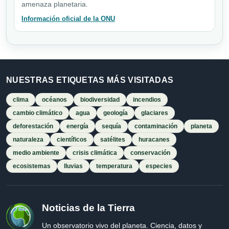
amenaza planetaria.
Información oficial de la ONU
NUESTRAS ETIQUETAS MÁS VISITADAS
clima
océanos
biodiversidad
incendios
cambio climático
agua
geología
glaciares
deforestación
energía
sequía
contaminación
planeta
naturaleza
científicos
satélites
huracanes
medio ambiente
crisis climática
conservación
ecosistemas
lluvias
temperatura
especies
Noticias de la Tierra
Un observatorio vivo del planeta. Ciencia, datos y