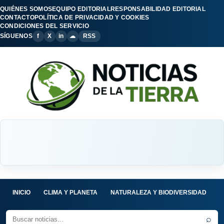
QUIÉNES SOMOS
EQUIPO EDITORIAL
RESPONSABILIDAD EDITORIAL
CONTACTO
POLÍTICA DE PRIVACIDAD Y COOKIES
CONDICIONES DEL SERVICIO
SÍGUENOS
f
X
in
☁
RSS
INICIO
CLIMA Y PLANETA
NATURALEZA Y BIODIVERSIDAD
C
⌕