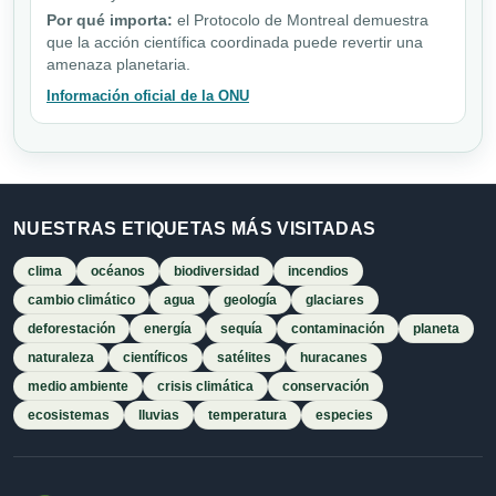
Por qué importa:
el Protocolo de Montreal demuestra
que la acción científica coordinada puede revertir una
amenaza planetaria.
Información oficial de la ONU
NUESTRAS ETIQUETAS MÁS VISITADAS
clima
océanos
biodiversidad
incendios
cambio climático
agua
geología
glaciares
deforestación
energía
sequía
contaminación
planeta
naturaleza
científicos
satélites
huracanes
medio ambiente
crisis climática
conservación
ecosistemas
lluvias
temperatura
especies