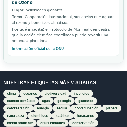
de Ozono
Lugar:
Actividades globales.
Tema:
Cooperación internacional, sustancias que agotan
el ozono y beneficios climáticos.
Por qué importa:
el Protocolo de Montreal demuestra
que la acción científica coordinada puede revertir una
amenaza planetaria.
Información oficial de la ONU
NUESTRAS ETIQUETAS MÁS VISITADAS
clima
océanos
biodiversidad
incendios
cambio climático
agua
geología
glaciares
deforestación
energía
sequía
contaminación
planeta
naturaleza
científicos
satélites
huracanes
medio ambiente
crisis climática
conservación