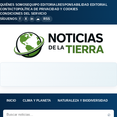
QUIÉNES SOMOS
EQUIPO EDITORIAL
RESPONSABILIDAD EDITORIAL
CONTACTO
POLÍTICA DE PRIVACIDAD Y COOKIES
CONDICIONES DEL SERVICIO
SÍGUENOS
f
X
in
☁
RSS
INICIO
CLIMA Y PLANETA
NATURALEZA Y BIODIVERSIDAD
C
⌕