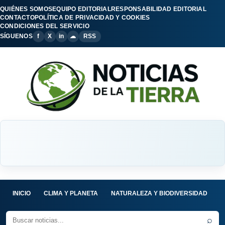
QUIÉNES SOMOS
EQUIPO EDITORIAL
RESPONSABILIDAD EDITORIAL
CONTACTO
POLÍTICA DE PRIVACIDAD Y COOKIES
CONDICIONES DEL SERVICIO
SÍGUENOS
f
X
in
☁
RSS
INICIO
CLIMA Y PLANETA
NATURALEZA Y BIODIVERSIDAD
C
⌕