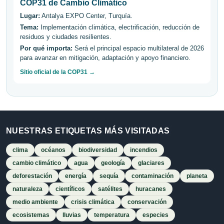
COP31 de Cambio Climático
Lugar:
Antalya EXPO Center, Turquía.
Tema:
Implementación climática, electrificación, reducción de
residuos y ciudades resilientes.
Por qué importa:
Será el principal espacio multilateral de 2026
para avanzar en mitigación, adaptación y apoyo financiero.
Sitio oficial de la COP31 →
NUESTRAS ETIQUETAS MÁS VISITADAS
clima
océanos
biodiversidad
incendios
cambio climático
agua
geología
glaciares
deforestación
energía
sequía
contaminación
planeta
naturaleza
científicos
satélites
huracanes
medio ambiente
crisis climática
conservación
ecosistemas
lluvias
temperatura
especies