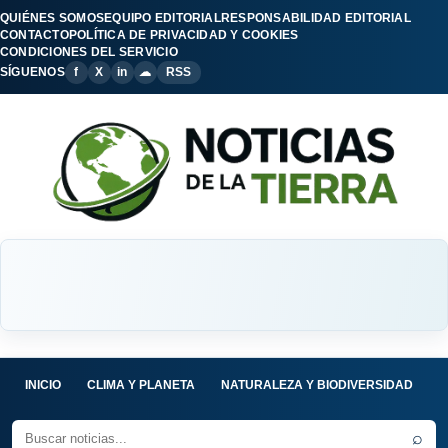
QUIÉNES SOMOS
EQUIPO EDITORIAL
RESPONSABILIDAD EDITORIAL
CONTACTO
POLÍTICA DE PRIVACIDAD Y COOKIES
CONDICIONES DEL SERVICIO
SÍGUENOS
f
X
in
☁
RSS
INICIO
CLIMA Y PLANETA
NATURALEZA Y BIODIVERSIDAD
C
⌕