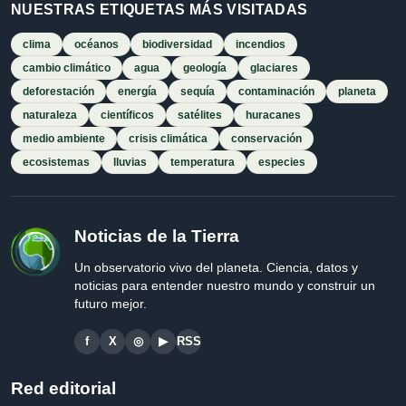
NUESTRAS ETIQUETAS MÁS VISITADAS
clima
océanos
biodiversidad
incendios
cambio climático
agua
geología
glaciares
deforestación
energía
sequía
contaminación
planeta
naturaleza
científicos
satélites
huracanes
medio ambiente
crisis climática
conservación
ecosistemas
lluvias
temperatura
especies
Noticias de la Tierra
Un observatorio vivo del planeta. Ciencia, datos y
noticias para entender nuestro mundo y construir un
futuro mejor.
f
X
◎
▶
RSS
Red editorial