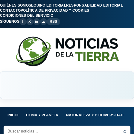
QUIÉNES SOMOS
EQUIPO EDITORIAL
RESPONSABILIDAD EDITORIAL
CONTACTO
POLÍTICA DE PRIVACIDAD Y COOKIES
CONDICIONES DEL SERVICIO
SÍGUENOS
f
X
in
☁
RSS
INICIO
CLIMA Y PLANETA
NATURALEZA Y BIODIVERSIDAD
C
⌕