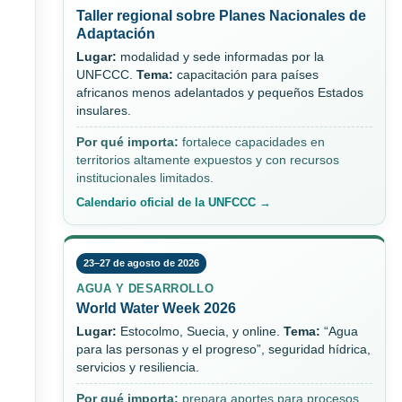
Taller regional sobre Planes Nacionales de
Adaptación
Lugar:
modalidad y sede informadas por la
UNFCCC.
Tema:
capacitación para países
africanos menos adelantados y pequeños Estados
insulares.
Por qué importa:
fortalece capacidades en
territorios altamente expuestos y con recursos
institucionales limitados.
Calendario oficial de la UNFCCC →
23–27 de agosto de 2026
AGUA Y DESARROLLO
World Water Week 2026
Lugar:
Estocolmo, Suecia, y online.
Tema:
“Agua
para las personas y el progreso”, seguridad hídrica,
servicios y resiliencia.
Por qué importa:
prepara aportes para procesos