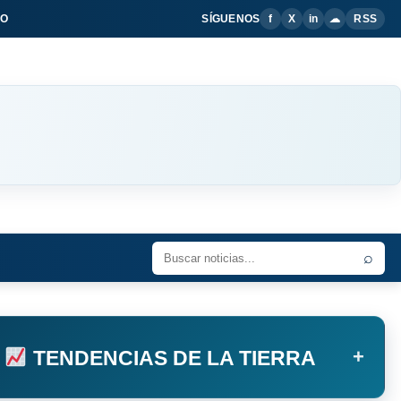
IO
SÍGUENOS
f
X
in
☁
RSS
⌕
+
TENDENCIAS DE LA TIERRA