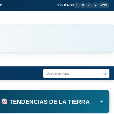
IO
SÍGUENOS
f
X
in
☁
RSS
⌕
+
TENDENCIAS DE LA TIERRA