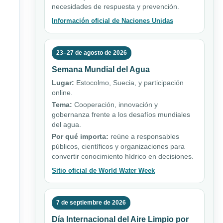
necesidades de respuesta y prevención.
Información oficial de Naciones Unidas
23–27 de agosto de 2026
Semana Mundial del Agua
Lugar:
Estocolmo, Suecia, y participación
online.
Tema:
Cooperación, innovación y
gobernanza frente a los desafíos mundiales
del agua.
Por qué importa:
reúne a responsables
públicos, científicos y organizaciones para
convertir conocimiento hídrico en decisiones.
Sitio oficial de World Water Week
7 de septiembre de 2026
Día Internacional del Aire Limpio por