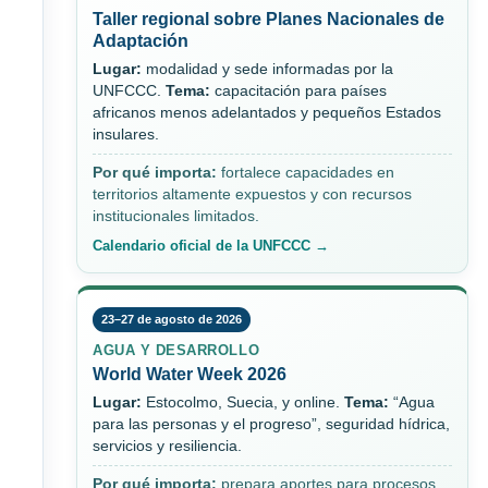
Taller regional sobre Planes Nacionales de
Adaptación
Lugar:
modalidad y sede informadas por la
UNFCCC.
Tema:
capacitación para países
africanos menos adelantados y pequeños Estados
insulares.
Por qué importa:
fortalece capacidades en
territorios altamente expuestos y con recursos
institucionales limitados.
Calendario oficial de la UNFCCC →
23–27 de agosto de 2026
AGUA Y DESARROLLO
World Water Week 2026
Lugar:
Estocolmo, Suecia, y online.
Tema:
“Agua
para las personas y el progreso”, seguridad hídrica,
servicios y resiliencia.
Por qué importa:
prepara aportes para procesos