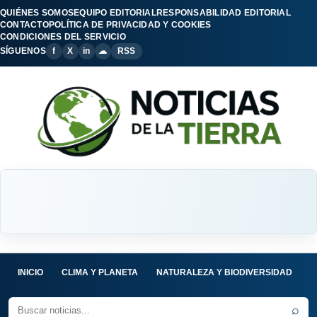
QUIÉNES SOMOS
EQUIPO EDITORIAL
RESPONSABILIDAD EDITORIAL
CONTACTO
POLÍTICA DE PRIVACIDAD Y COOKIES
CONDICIONES DEL SERVICIO
SÍGUENOS
f
X
in
☁
RSS
INICIO
CLIMA Y PLANETA
NATURALEZA Y BIODIVERSIDAD
C
⌕