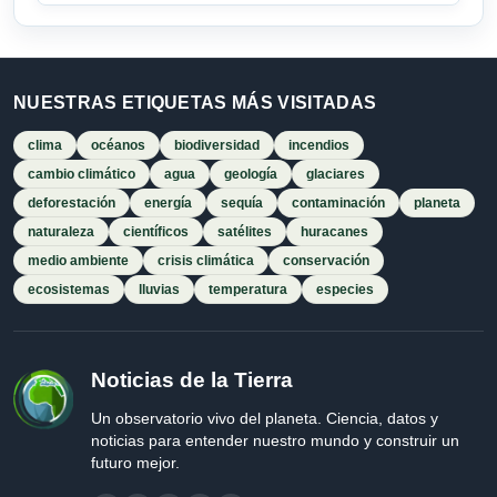
NUESTRAS ETIQUETAS MÁS VISITADAS
clima
océanos
biodiversidad
incendios
cambio climático
agua
geología
glaciares
deforestación
energía
sequía
contaminación
planeta
naturaleza
científicos
satélites
huracanes
medio ambiente
crisis climática
conservación
ecosistemas
lluvias
temperatura
especies
Noticias de la Tierra
Un observatorio vivo del planeta. Ciencia, datos y
noticias para entender nuestro mundo y construir un
futuro mejor.