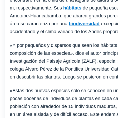
encontraron en la orilla de una laguna de altura a 
m, respectivamente. Sus
hábitats
de pequeña escal
Amotape-Huancabamba, que abarca grandes porcion
área se caracteriza por una
biodiversidad
excepcio
accidentado y el clima variado de los Andes propor
«Y por pequeños y dispersos que sean los hábitats
composición de las especies», dice el autor principa
Investigación del Paisaje Agrícola (ZALF), especiali
colega Álvaro Pérez de la Pontifica Universidad Ca
en descubrir las plantas. Luego se pusieron en con
«Estas dos nuevas especies solo se conocen en un
pocas docenas de individuos de plantas en cada ca
población con alrededor de 15 individuos maduros,
en un área aislada y de difícil acceso. Este endemi