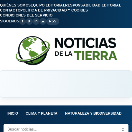
QUIÉNES SOMOS
EQUIPO EDITORIAL
RESPONSABILIDAD EDITORIAL
CONTACTO
POLÍTICA DE PRIVACIDAD Y COOKIES
CONDICIONES DEL SERVICIO
SÍGUENOS
f
X
in
☁
RSS
INICIO
CLIMA Y PLANETA
NATURALEZA Y BIODIVERSIDAD
C
⌕