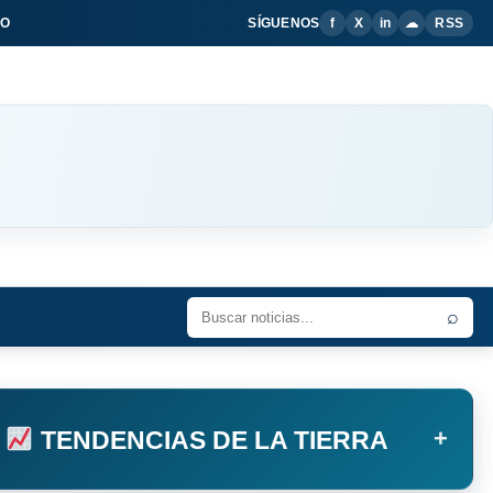
IO
SÍGUENOS
f
X
in
☁
RSS
⌕
+
TENDENCIAS DE LA TIERRA