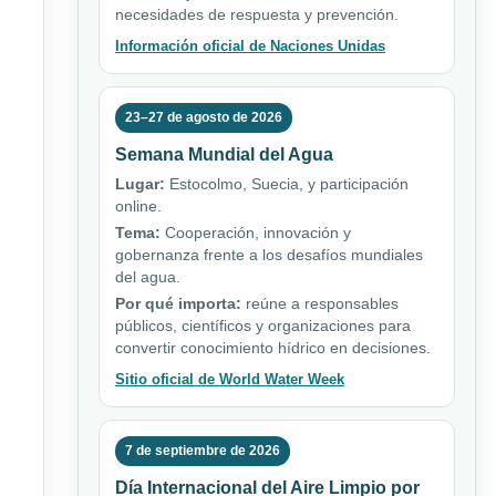
necesidades de respuesta y prevención.
Información oficial de Naciones Unidas
23–27 de agosto de 2026
Semana Mundial del Agua
Lugar:
Estocolmo, Suecia, y participación
online.
Tema:
Cooperación, innovación y
gobernanza frente a los desafíos mundiales
del agua.
Por qué importa:
reúne a responsables
públicos, científicos y organizaciones para
convertir conocimiento hídrico en decisiones.
Sitio oficial de World Water Week
7 de septiembre de 2026
Día Internacional del Aire Limpio por