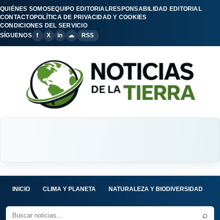
QUIÉNES SOMOS
EQUIPO EDITORIAL
RESPONSABILIDAD EDITORIAL
CONTACTO
POLÍTICA DE PRIVACIDAD Y COOKIES
CONDICIONES DEL SERVICIO
SÍGUENOS
f
X
in
☁
RSS
INICIO
CLIMA Y PLANETA
NATURALEZA Y BIODIVERSIDAD
C
⌕