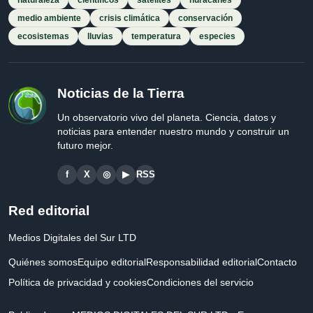
naturaleza
científicos
satélites
huracanes
medio ambiente
crisis climática
conservación
ecosistemas
lluvias
temperatura
especies
Noticias de la Tierra
Un observatorio vivo del planeta. Ciencia, datos y
noticias para entender nuestro mundo y construir un
futuro mejor.
f
X
◎
▶
RSS
Red editorial
Medios Digitales del Sur LTD
Quiénes somos
Equipo editorial
Responsabilidad editorial
Contacto
Política de privacidad y cookies
Condiciones del servicio