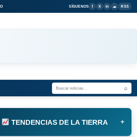
IO
SÍGUENOS
f
X
in
☁
RSS
⌕
+
TENDENCIAS DE LA TIERRA