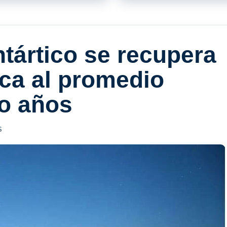
ntártico se recupera
rca al promedio
o años
S