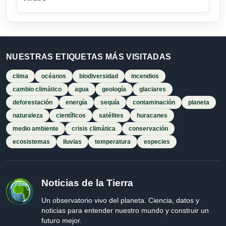
NUESTRAS ETIQUETAS MÁS VISITADAS
clima
océanos
biodiversidad
incendios
cambio climático
agua
geología
glaciares
deforestación
energía
sequía
contaminación
planeta
naturaleza
científicos
satélites
huracanes
medio ambiente
crisis climática
conservación
ecosistemas
lluvias
temperatura
especies
Noticias de la Tierra
Un observatorio vivo del planeta. Ciencia, datos y
noticias para entender nuestro mundo y construir un
futuro mejor.