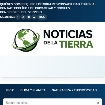
QUIÉNES SOMOS
EQUIPO EDITORIAL
RESPONSABILIDAD EDITORIAL
CONTACTO
POLÍTICA DE PRIVACIDAD Y COOKIES
CONDICIONES DEL SERVICIO
SÍGUENOS
f
X
in
☁
RSS
INICIO
CLIMA Y PLANETA
NATURALEZA Y BIODIVERSIDAD
C
⌕