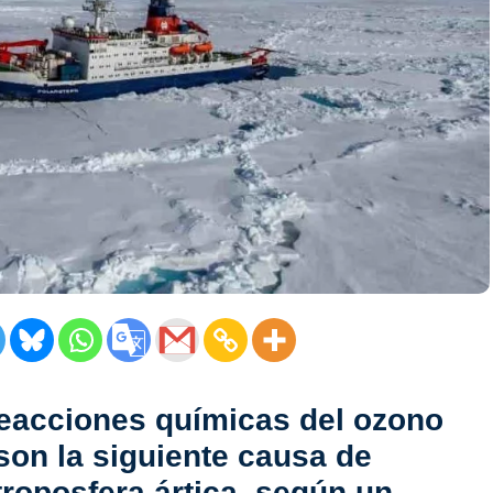
 reacciones químicas del ozono
son la siguiente causa de
troposfera ártica, según un