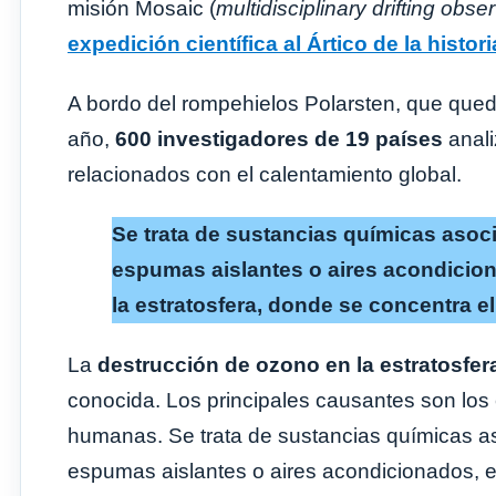
misión Mosaic (
multidisciplinary drifting obse
expedición científica al Ártico de la histori
A bordo del rompehielos Polarsten, que qued
año,
600 investigadores de 19 países
anali
relacionados con el calentamiento global.
Se trata de sustancias químicas asoci
espumas aislantes o aires acondiciona
la estratosfera, donde se concentra e
La
destrucción de ozono en la estratosfer
conocida. Los principales causantes son los 
humanas. Se trata de sustancias químicas as
espumas aislantes o aires acondicionados, ent