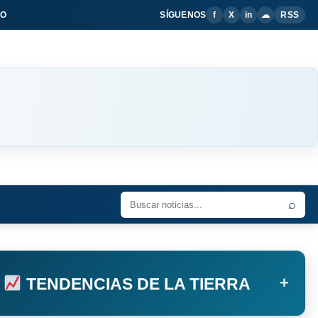
IO
SÍGUENOS
f
X
in
☁
RSS
⌕
+
TENDENCIAS DE LA TIERRA