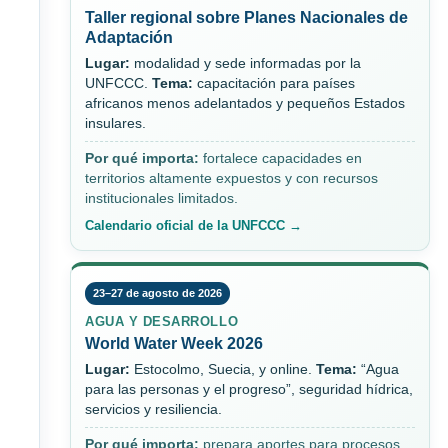
Taller regional sobre Planes Nacionales de
Adaptación
Lugar:
modalidad y sede informadas por la
UNFCCC.
Tema:
capacitación para países
africanos menos adelantados y pequeños Estados
insulares.
Por qué importa:
fortalece capacidades en
territorios altamente expuestos y con recursos
institucionales limitados.
Calendario oficial de la UNFCCC →
23–27 de agosto de 2026
AGUA Y DESARROLLO
World Water Week 2026
Lugar:
Estocolmo, Suecia, y online.
Tema:
“Agua
para las personas y el progreso”, seguridad hídrica,
servicios y resiliencia.
Por qué importa:
prepara aportes para procesos