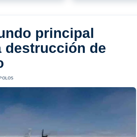
undo principal
a destrucción de
o
 POLOS