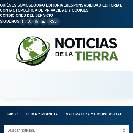
QUIÉNES SOMOS
EQUIPO EDITORIAL
RESPONSABILIDAD EDITORIAL
CONTACTO
POLÍTICA DE PRIVACIDAD Y COOKIES
CONDICIONES DEL SERVICIO
SÍGUENOS
f
X
in
☁
RSS
INICIO
CLIMA Y PLANETA
NATURALEZA Y BIODIVERSIDAD
C
⌕