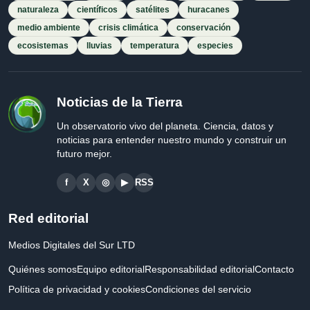
naturaleza
científicos
satélites
huracanes
medio ambiente
crisis climática
conservación
ecosistemas
lluvias
temperatura
especies
Noticias de la Tierra
Un observatorio vivo del planeta. Ciencia, datos y
noticias para entender nuestro mundo y construir un
futuro mejor.
f
X
◎
▶
RSS
Red editorial
Medios Digitales del Sur LTD
Quiénes somos
Equipo editorial
Responsabilidad editorial
Contacto
Política de privacidad y cookies
Condiciones del servicio