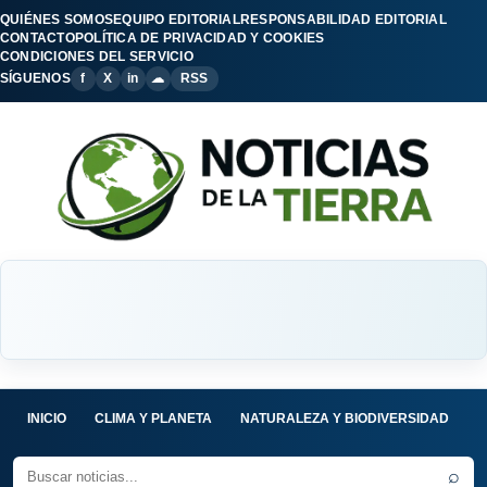
QUIÉNES SOMOS
EQUIPO EDITORIAL
RESPONSABILIDAD EDITORIAL
CONTACTO
POLÍTICA DE PRIVACIDAD Y COOKIES
CONDICIONES DEL SERVICIO
SÍGUENOS
f
X
in
☁
RSS
INICIO
CLIMA Y PLANETA
NATURALEZA Y BIODIVERSIDAD
C
⌕