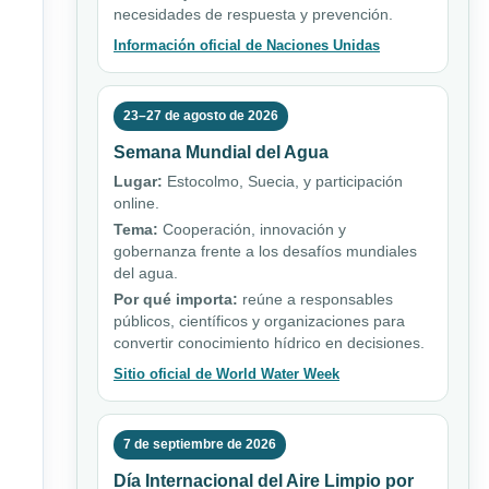
necesidades de respuesta y prevención.
Información oficial de Naciones Unidas
23–27 de agosto de 2026
Semana Mundial del Agua
Lugar:
Estocolmo, Suecia, y participación
online.
Tema:
Cooperación, innovación y
gobernanza frente a los desafíos mundiales
del agua.
Por qué importa:
reúne a responsables
públicos, científicos y organizaciones para
convertir conocimiento hídrico en decisiones.
Sitio oficial de World Water Week
7 de septiembre de 2026
Día Internacional del Aire Limpio por