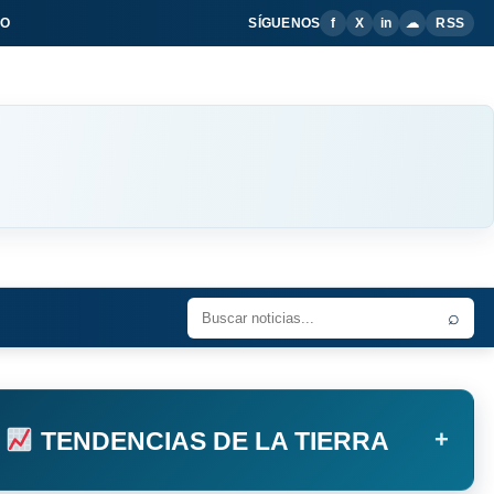
IO
SÍGUENOS
f
X
in
☁
RSS
⌕
+
TENDENCIAS DE LA TIERRA