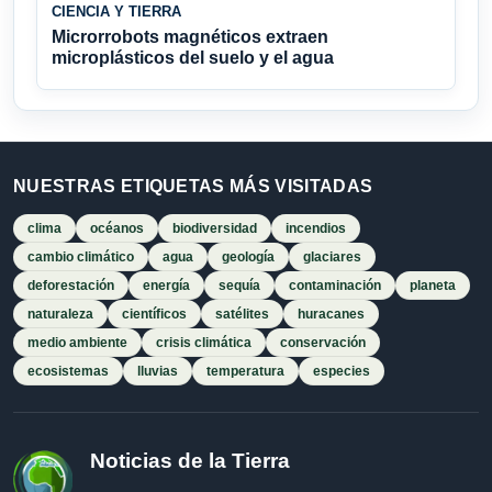
CIENCIA Y TIERRA
Microrrobots magnéticos extraen
microplásticos del suelo y el agua
NUESTRAS ETIQUETAS MÁS VISITADAS
clima
océanos
biodiversidad
incendios
cambio climático
agua
geología
glaciares
deforestación
energía
sequía
contaminación
planeta
naturaleza
científicos
satélites
huracanes
medio ambiente
crisis climática
conservación
ecosistemas
lluvias
temperatura
especies
Noticias de la Tierra