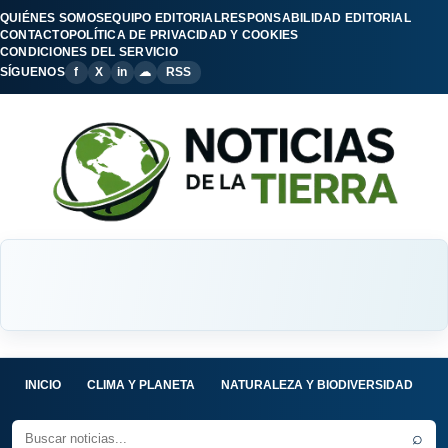
QUIÉNES SOMOS
EQUIPO EDITORIAL
RESPONSABILIDAD EDITORIAL
CONTACTO
POLÍTICA DE PRIVACIDAD Y COOKIES
CONDICIONES DEL SERVICIO
SÍGUENOS
f
X
in
☁
RSS
INICIO
CLIMA Y PLANETA
NATURALEZA Y BIODIVERSIDAD
C
⌕