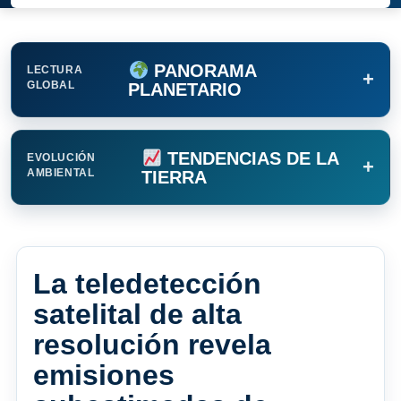
PANORAMA
LECTURA
+
GLOBAL
PLANETARIO
TENDENCIAS DE LA
EVOLUCIÓN
+
AMBIENTAL
TIERRA
La teledetección
satelital de alta
resolución revela
emisiones