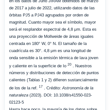
en los datos de Juno JIRAM obtenidos de marzo
de 2017 a julio de 2022, utilizando datos de las
órbitas PJ5 a PJ43 agrupados por orden de
magnitud. Cuanto mayor sea el símbolo, mayor
será el resplandor espectral de 4,8 μm. Esta es
una proyección de Mollweide de áreas iguales
centrada en 180° W, 0° N. El tamaño de la
cuadrícula es 30°. 4,8 μm es una longitud de
onda sensible a la emisión térmica de lava joven
20
y caliente en la superficie de Io
. Nuestros
números y distribuciones de detección de puntos
calientes (Tablas 1 y 2) difieren sustancialmente
17
de los de la ref.
. Crédito:
Astronomía de la
naturaleza
(2023). DOI: 10.1038/s41550-023-
02123-5
Hasta hace poco, la mayoría de los datos sobre