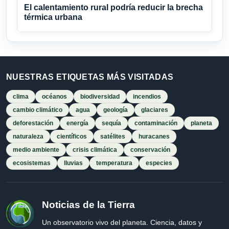
El calentamiento rural podría reducir la brecha
térmica urbana
NUESTRAS ETIQUETAS MÁS VISITADAS
clima
océanos
biodiversidad
incendios
cambio climático
agua
geología
glaciares
deforestación
energía
sequía
contaminación
planeta
naturaleza
científicos
satélites
huracanes
medio ambiente
crisis climática
conservación
ecosistemas
lluvias
temperatura
especies
Noticias de la Tierra
Un observatorio vivo del planeta. Ciencia, datos y