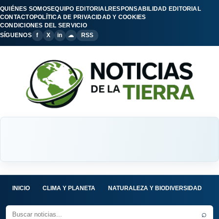
QUIÉNES SOMOS
EQUIPO EDITORIAL
RESPONSABILIDAD EDITORIAL
CONTACTO
POLÍTICA DE PRIVACIDAD Y COOKIES
CONDICIONES DEL SERVICIO
SÍGUENOS
f
X
in
☁
RSS
INICIO
CLIMA Y PLANETA
NATURALEZA Y BIODIVERSIDAD
C
⌕